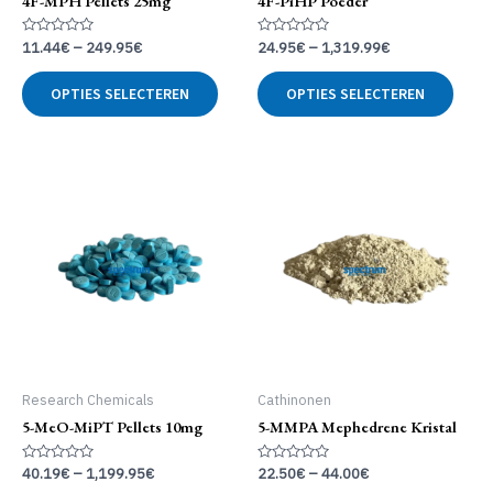
4F-MPH Pellets 25mg
4F-PiHP Poeder
Gewaardeerd
Gewaardeerd
11.44
€
–
249.95
€
24.95
€
–
1,319.99
€
0
0
uit
uit
Dit
Dit
5
5
OPTIES SELECTEREN
OPTIES SELECTEREN
product
produ
heeft
heeft
meerdere
meer
variaties.
variat
Deze
Deze
optie
optie
kan
kan
gekozen
geko
worden
word
op
op
de
de
productpagina
produ
Research Chemicals
Cathinonen
5-MeO-MiPT Pellets 10mg
5-MMPA Mephedrene Kristal
Gewaardeerd
Gewaardeerd
40.19
€
–
1,199.95
€
22.50
€
–
44.00
€
0
0