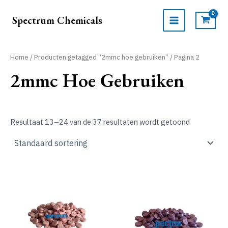
Ga
naar
Spectrum Chemicals
de
MAIN
inhoud
MENU
Home
/
Producten getagged “2mmc hoe gebruiken”
/ Pagina 2
2mmc Hoe Gebruiken
Resultaat 13–24 van de 37 resultaten wordt getoond