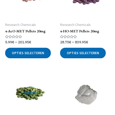
Research Chemicals
Research Chemicals
4-AcO-MET Pellets 20mg
4-HO-MET Pellets 20mg
Gewaardeerd
Gewaardeerd
5.99
€
–
201.95
€
28.75
€
–
839.95
€
0
0
uit
uit
Dit
Dit
5
5
OPTIES SELECTEREN
OPTIES SELECTEREN
product
produ
heeft
heeft
meerdere
meer
variaties.
variat
Deze
Deze
optie
optie
kan
kan
gekozen
geko
worden
word
op
op
de
de
productpagina
produ