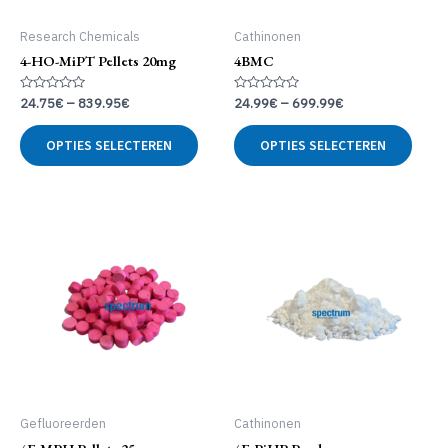
Research Chemicals
Cathinonen
4-HO-MiPT Pellets 20mg
4BMC
Gewaardeerd
Gewaardeerd
24.75
€
–
839.95
€
24.99
€
–
699.99
€
0
0
uit
uit
Dit
Dit
5
5
OPTIES SELECTEREN
OPTIES SELECTEREN
product
produ
heeft
heeft
meerdere
meer
variaties.
variat
Deze
Deze
optie
optie
kan
kan
gekozen
geko
worden
word
op
op
de
de
productpagina
produ
Gefluoreerden
Cathinonen