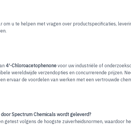
r om u te helpen met vragen over productspecificaties, leveri
en.
van
4′-Chloroacetophenone
voor uw industriële of onderzoeks
ibele wereldwijde verzendopties en concurrerende prijzen. 
n, en ervaar de voordelen van werken met een vertrouwde chem
e door Spectrum Chemicals wordt geleverd?
 getest volgens de hoogste zuiverheidsnormen, waardoor het 