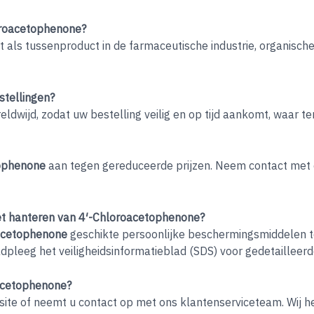
loroacetophenone?
t als tussenproduct in de farmaceutische industrie, organisc
stellingen?
ldwijd, zodat uw bestelling veilig en op tijd aankomt, waar ter
ophenone
aan tegen gereduceerde prijzen. Neem contact met o
et hanteren van 4′-Chloroacetophenone?
acetophenone
geschikte persoonlijke beschermingsmiddelen t
adpleeg het veiligheidsinformatieblad (SDS) voor gedetailleerde 
oacetophenone?
ite of neemt u contact op met ons klantenserviceteam. Wij h