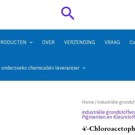
Zoeken
PRODUCTEN
OVER
VERZENDING
VRAAG
Co
 onderzoeks chemicaliën leverancier
Home
/
industriële gronds
industriële grondstoffen
Pigmenten en Kleurstof
4′-Chloroacetop