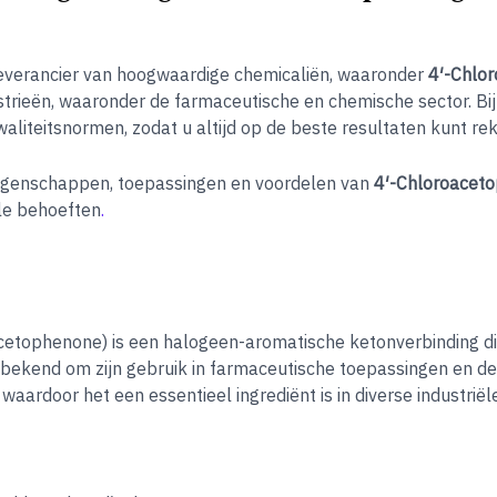
everancier van hoogwaardige chemicaliën, waaronder
4′-Chlo
ustrieën, waaronder de farmaceutische en chemische sector. Bi
waliteitsnormen, zodat u altijd op de beste resultaten kunt re
eigenschappen, toepassingen en voordelen van
4′-Chloroacet
ële behoeften
.
etophenone) is een halogeen-aromatische ketonverbinding die
 bekend om zijn gebruik in farmaceutische toepassingen en de
, waardoor het een essentieel ingrediënt is in diverse industrië