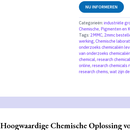
NU INFORMEREN
Categorieën:
industriële g
Chemische
,
Pigmenten en K
Tags:
2MMC
,
2mmc bestell
werking
,
Chemische laborat
onderzoeks chemicaliën lev
van onderzoeks chemicalië
chemical
,
research chemica
online
,
research chemicals 
research chems
,
wat zijn d
Hoogwaardige Chemische Oplossing voo