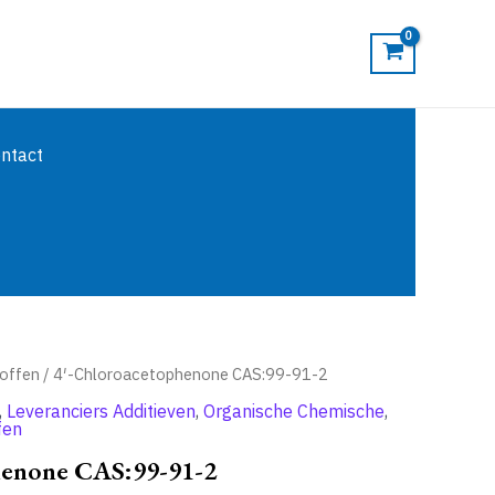
ntact
toffen
/ 4′-Chloroacetophenone CAS:99-91-2
,
Leveranciers Additieven
,
Organische Chemische
,
fen
henone CAS:99-91-2