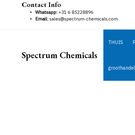
Contact Info
Ga
naar
Whatsapp:
+31 6 85228896
de
Email:
sales@spectrum-chemicals.com
inhoud
THUIS
Spectrum Chemicals
groothandel