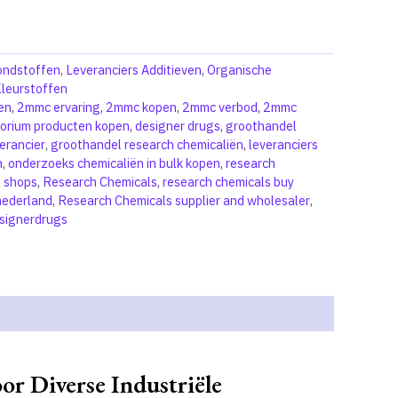
rondstoffen
,
Leveranciers Additieven
,
Organische
leurstoffen
en
,
2mmc ervaring
,
2mmc kopen
,
2mmc verbod
,
2mmc
orium producten kopen
,
designer drugs
,
groothandel
erancier
,
groothandel research chemicaliën
,
leveranciers
n
,
onderzoeks chemicaliën in bulk kopen
,
research
l shops
,
Research Chemicals
,
research chemicals buy
nederland
,
Research Chemicals supplier and wholesaler
,
esignerdrugs
r Diverse Industriële