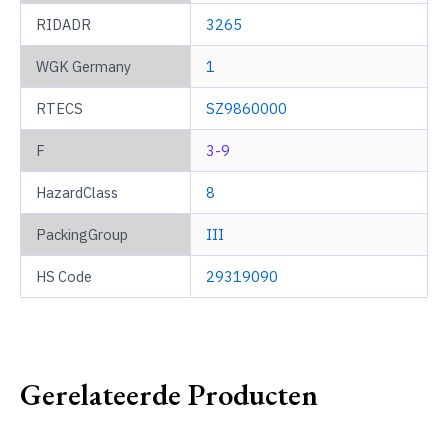
RIDADR
3265
WGK Germany
1
RTECS
SZ9860000
F
3-9
HazardClass
8
PackingGroup
III
HS Code
29319090
Gerelateerde Producten