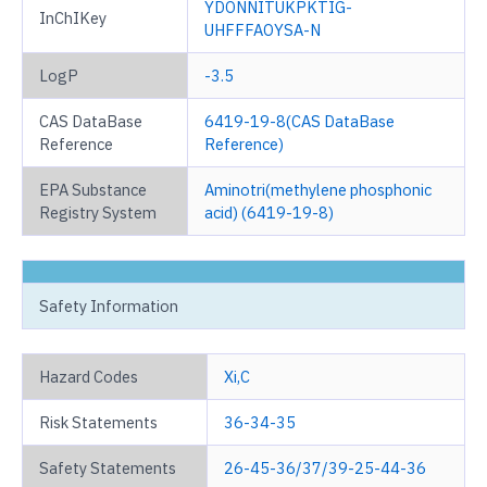
YDONNITUKPKTIG-
InChIKey
UHFFFAOYSA-N
LogP
-3.5
CAS DataBase
6419-19-8(CAS DataBase
Reference
Reference)
EPA Substance
Aminotri(methylene phosphonic
Registry System
acid) (6419-19-8)
Safety Information
Hazard Codes
Xi,C
Risk Statements
36-34-35
Safety Statements
26-45-36/37/39-25-44-36