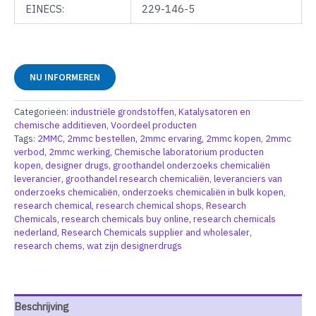
EINECS:
229-146-5
NU INFORMEREN
Categorieën:
industriële grondstoffen
,
Katalysatoren en
chemische additieven
,
Voordeel producten
Tags:
2MMC
,
2mmc bestellen
,
2mmc ervaring
,
2mmc kopen
,
2mmc
verbod
,
2mmc werking
,
Chemische laboratorium producten
kopen
,
designer drugs
,
groothandel onderzoeks chemicaliën
leverancier
,
groothandel research chemicaliën
,
leveranciers van
onderzoeks chemicaliën
,
onderzoeks chemicaliën in bulk kopen
,
research chemical
,
research chemical shops
,
Research
Chemicals
,
research chemicals buy online
,
research chemicals
nederland
,
Research Chemicals supplier and wholesaler
,
research chems
,
wat zijn designerdrugs
Beschrijving