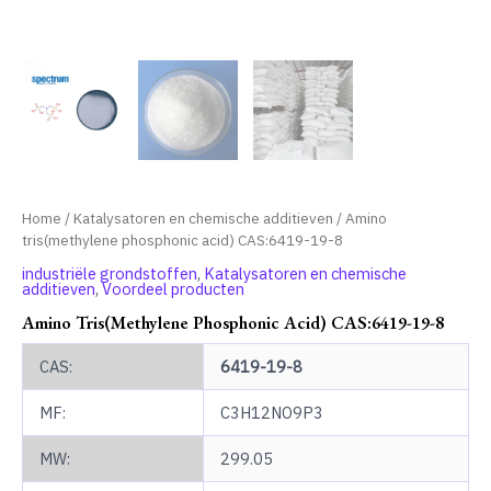
Home
/
Katalysatoren en chemische additieven
/ Amino
tris(methylene phosphonic acid) CAS:6419-19-8
industriële grondstoffen
,
Katalysatoren en chemische
additieven
,
Voordeel producten
Amino Tris(methylene Phosphonic Acid) CAS:6419-19-8
CAS:
6419-19-8
MF:
C3H12NO9P3
MW:
299.05