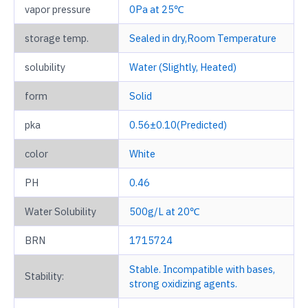
vapor pressure
0Pa at 25℃
storage temp.
Sealed in dry,Room Temperature
solubility
Water (Slightly, Heated)
form
Solid
pka
0.56±0.10(Predicted)
color
White
PH
0.46
Water Solubility
500g/L at 20℃
BRN
1715724
Stable. Incompatible with bases,
Stability:
strong oxidizing agents.