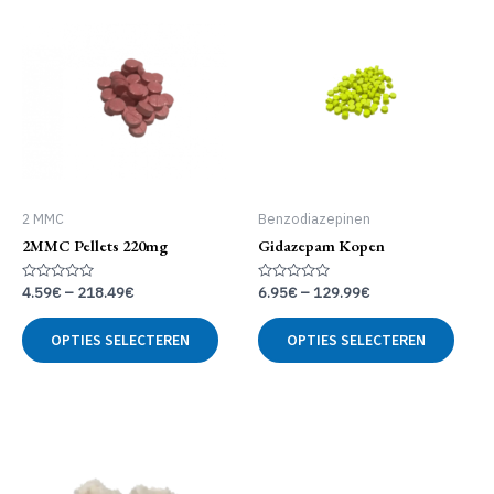
2 MMC
Benzodiazepinen
2MMC Pellets 220mg
Gidazepam Kopen
Gewaardeerd
Gewaardeerd
4.59
€
–
218.49
€
6.95
€
–
129.99
€
0
0
uit
uit
Dit
Dit
5
5
OPTIES SELECTEREN
OPTIES SELECTEREN
product
produ
heeft
heeft
meerdere
meer
variaties.
variat
Deze
Deze
optie
optie
kan
kan