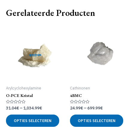
Gerelateerde Producten
Arylcyclohexylamine
Cathinonen
O-PCE Kristal
4BMC
Gewaardeerd
Gewaardeerd
31.04
€
–
1,034.99
€
24.99
€
–
699.99
€
0
0
uit
uit
Dit
Dit
5
5
OPTIES SELECTEREN
OPTIES SELECTEREN
product
produ
heeft
heeft