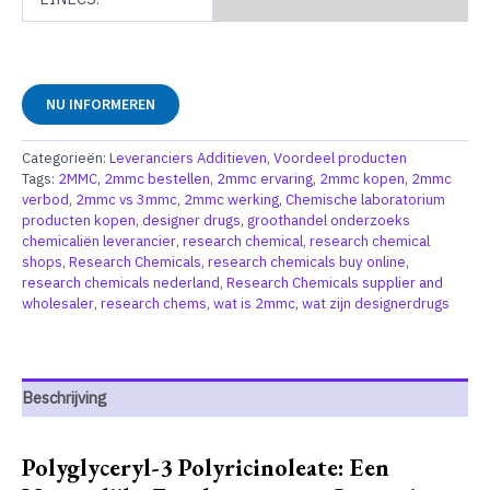
NU INFORMEREN
Categorieën:
Leveranciers Additieven
,
Voordeel producten
Tags:
2MMC
,
2mmc bestellen
,
2mmc ervaring
,
2mmc kopen
,
2mmc
verbod
,
2mmc vs 3mmc
,
2mmc werking
,
Chemische laboratorium
producten kopen
,
designer drugs
,
groothandel onderzoeks
chemicaliën leverancier
,
research chemical
,
research chemical
shops
,
Research Chemicals
,
research chemicals buy online
,
research chemicals nederland
,
Research Chemicals supplier and
wholesaler
,
research chems
,
wat is 2mmc
,
wat zijn designerdrugs
Beschrijving
Polyglyceryl-3 Polyricinoleate: Een