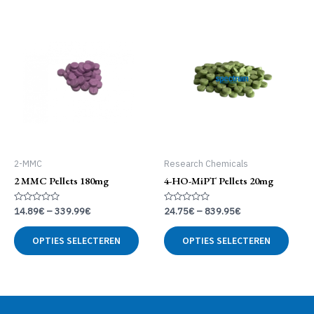
meerdere
meer
variaties.
variat
Deze
Deze
optie
optie
kan
kan
gekozen
geko
worden
word
op
op
de
de
productpagina
produ
2-MMC
Research Chemicals
2 MMC Pellets 180mg
4-HO-MiPT Pellets 20mg
Gewaardeerd
Gewaardeerd
14.89
€
–
339.99
€
24.75
€
–
839.95
€
0
0
uit
uit
Dit
Dit
5
5
OPTIES SELECTEREN
OPTIES SELECTEREN
product
produ
heeft
heeft
meerdere
meer
variaties.
variat
Deze
Deze