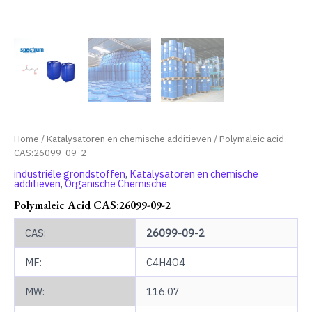
Home
/
Katalysatoren en chemische additieven
/ Polymaleic acid
CAS:26099-09-2
industriële grondstoffen
,
Katalysatoren en chemische
additieven
,
Organische Chemische
Polymaleic Acid CAS:26099-09-2
CAS:
26099-09-2
MF:
C4H4O4
MW:
116.07