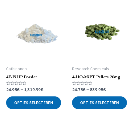
Cathinonen
Research Chemicals
4F-PiHP Poeder
4-HO-MiPT Pellets 20mg
Gewaardeerd
Gewaardeerd
24.95
€
–
1,319.99
€
24.75
€
–
839.95
€
0
0
uit
uit
Dit
Dit
5
5
OPTIES SELECTEREN
OPTIES SELECTEREN
product
produ
heeft
heeft
meerdere
meer
variaties.
variat
Deze
Deze
optie
optie