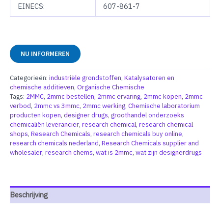
EINECS:
607-861-7
NU INFORMEREN
Categorieën:
industriële grondstoffen
,
Katalysatoren en
chemische additieven
,
Organische Chemische
Tags:
2MMC
,
2mmc bestellen
,
2mmc ervaring
,
2mmc kopen
,
2mmc
verbod
,
2mmc vs 3mmc
,
2mmc werking
,
Chemische laboratorium
producten kopen
,
designer drugs
,
groothandel onderzoeks
chemicaliën leverancier
,
research chemical
,
research chemical
shops
,
Research Chemicals
,
research chemicals buy online
,
research chemicals nederland
,
Research Chemicals supplier and
wholesaler
,
research chems
,
wat is 2mmc
,
wat zijn designerdrugs
Beschrijving