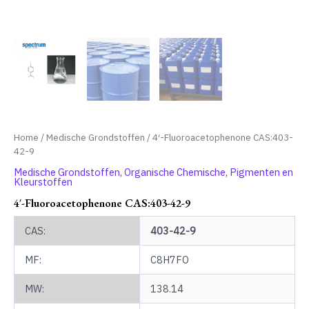
Home
/
Medische Grondstoffen
/ 4′-Fluoroacetophenone CAS:403-
42-9
Medische Grondstoffen
,
Organische Chemische
,
Pigmenten en
Kleurstoffen
4′-Fluoroacetophenone CAS:403-42-9
CAS:
403-42-9
MF:
C8H7FO
MW:
138.14