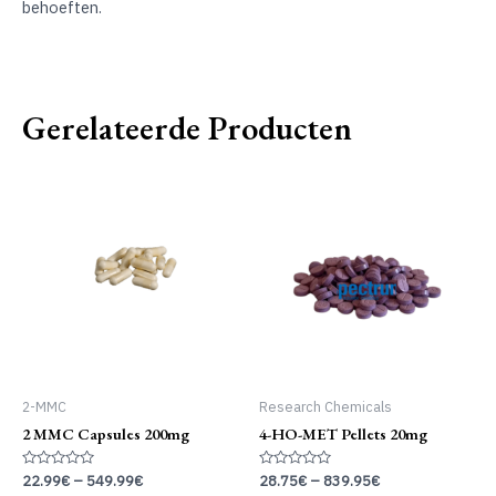
behoeften.
Gerelateerde Producten
2-MMC
Research Chemicals
2 MMC Capsules 200mg
4-HO-MET Pellets 20mg
Gewaardeerd
Gewaardeerd
22.99
€
–
549.99
€
28.75
€
–
839.95
€
0
0