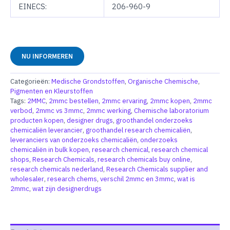
EINECS:
206-960-9
NU INFORMEREN
Categorieën:
Medische Grondstoffen
,
Organische Chemische
,
Pigmenten en Kleurstoffen
Tags:
2MMC
,
2mmc bestellen
,
2mmc ervaring
,
2mmc kopen
,
2mmc
verbod
,
2mmc vs 3mmc
,
2mmc werking
,
Chemische laboratorium
producten kopen
,
designer drugs
,
groothandel onderzoeks
chemicaliën leverancier
,
groothandel research chemicaliën
,
leveranciers van onderzoeks chemicaliën
,
onderzoeks
chemicaliën in bulk kopen
,
research chemical
,
research chemical
shops
,
Research Chemicals
,
research chemicals buy online
,
research chemicals nederland
,
Research Chemicals supplier and
wholesaler
,
research chems
,
verschil 2mmc en 3mmc
,
wat is
2mmc
,
wat zijn designerdrugs