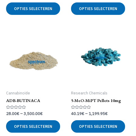
uit
uit
Dit
Dit
5
5
OPTIES SELECTEREN
OPTIES SELECTEREN
product
produ
heeft
heeft
meerdere
meer
variaties.
variat
Deze
Deze
optie
optie
kan
kan
gekozen
geko
worden
word
op
op
de
de
productpagina
produ
Cannabinoïde
Research Chemicals
ADB-BUTINACA
5-MeO-MiPT Pellets 10mg
Gewaardeerd
Gewaardeerd
28.00
€
–
3,500.00
€
40.19
€
–
1,199.95
€
0
0
uit
uit
Dit
Dit
5
5
OPTIES SELECTEREN
OPTIES SELECTEREN
product
produ
heeft
heeft