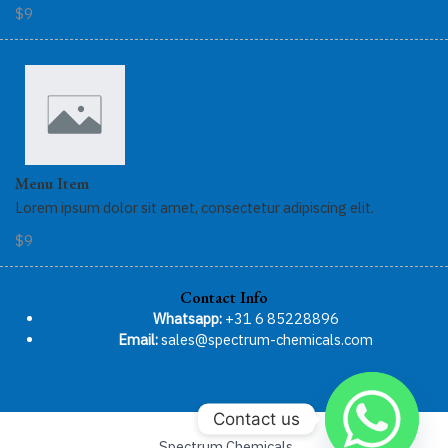
$9
Menu Item
Lorem ipsum dolor sit amet, consectetur adipiscing elit.
$9
Contact Info
Whatsapp:
+31 6 85228896
Email:
sales@spectrum-chemicals.com
Contact us
Spectrum Chemicals