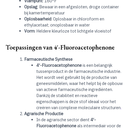
Vlampunt
: 160°F
Opslag
: Bewaar in een afgesloten, droge container
bij kamertemperatuur
Oplosbaarheid
: Oplosbaar in chloroform en
ethylacetaat; onoplosbaar in water
Vorm
: Heldere kleurloze tot lichtgele vloeistof
Toepassingen van 4′-Fluoroacetophenone
Farmaceutische Synthese
4′-Fluoroacetophenone
is een belangrijk
tussenproduct in de farmaceutische industrie.
Het wordt veel gebruikt bij de productie van
geneesmiddelen, waar het helpt bij de opbouw
van actieve farmaceutische ingrediënten.
Dankzij de stabiliteit en reactieve
eigenschappen is deze stof ideaal voor het
creëren van complexe moleculaire structuren
.
Agrarische Productie
In de agrarische sector dient
4′-
Fluoroacetophenone
als intermediair voor de