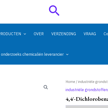
Zoeken
PRODUCTEN
OVER
VERZENDING
VRAAG
Co
 onderzoeks chemicaliën leverancier
Home
/
industriële gronds
industriële grondstoffen
4,4′-Dichlorobe