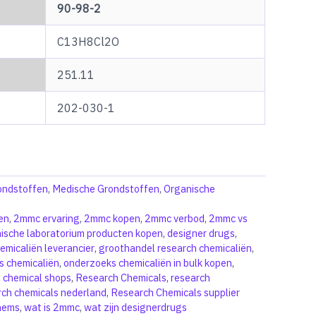
90-98-2
C13H8Cl2O
251.11
202-030-1
rondstoffen
,
Medische Grondstoffen
,
Organische
en
,
2mmc ervaring
,
2mmc kopen
,
2mmc verbod
,
2mmc vs
ische laboratorium producten kopen
,
designer drugs
,
micaliën leverancier
,
groothandel research chemicaliën
,
s chemicaliën
,
onderzoeks chemicaliën in bulk kopen
,
 chemical shops
,
Research Chemicals
,
research
rch chemicals nederland
,
Research Chemicals supplier
hems
,
wat is 2mmc
,
wat zijn designerdrugs